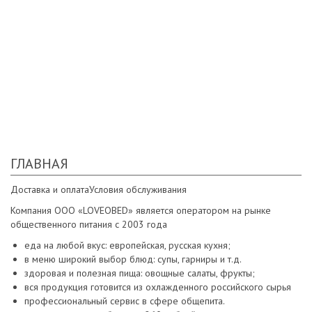
Филе минтая (морская заморозка) обжаренное на
сливочном масле, соус сливочный, рис. 100/170 гр. Хлеб,
приборы.
325 руб
ГЛАВНАЯ
Доставка и оплата
Условия обслуживания
Компания ООО «LOVEOBED» является оператором на рынке
общественного питания с 2003 года
еда на любой вкус: европейская, русская кухня;
в меню широкий выбор блюд: супы, гарниры и т.д.
здоровая и полезная пища: овощные салаты, фрукты;
вся продукция готовится из охлажденного российского сырья
профессиональный сервис в сфере общепита.