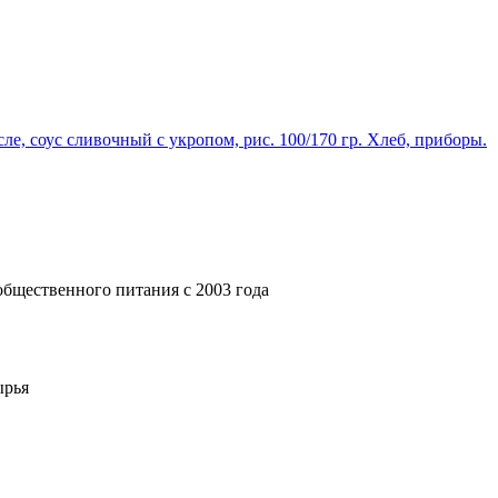
е, соус сливочный с укропом, рис. 100/170 гр. Хлеб, приборы.
щественного питания с 2003 года
ырья