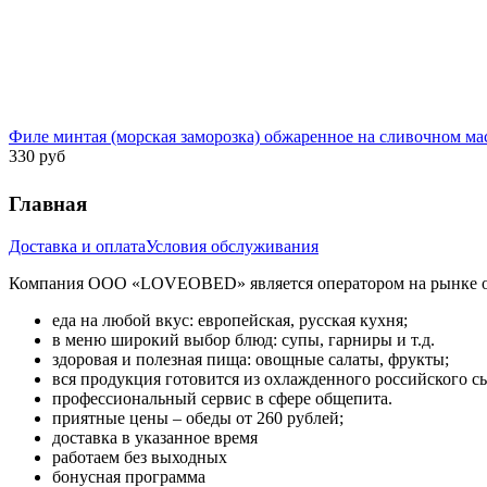
Филе минтая (морская заморозка) обжаренное на сливочном масл
330 руб
Главная
Доставка и оплата
Условия обслуживания
Компания ООО «LOVEOBED» является оператором на рынке об
еда на любой вкус: европейская, русская кухня;
в меню широкий выбор блюд: супы, гарниры и т.д.
здоровая и полезная пища: овощные салаты, фрукты;
вся продукция готовится из охлажденного российского с
профессиональный сервис в сфере общепита.
приятные цены – обеды от 260 рублей;
доставка в указанное время
работаем без выходных
бонусная программа