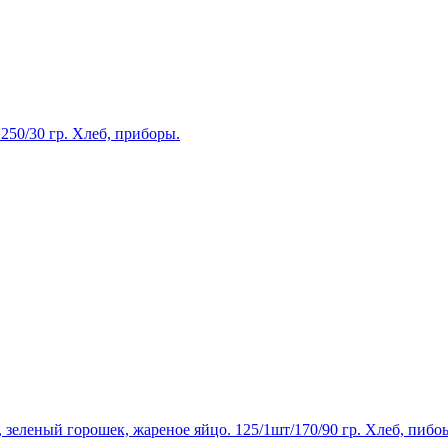
250/30 гр. Хлеб, приборы.
еленый горошек, жареное яйцо. 125/1шт/170/90 гр. Хлеб, пибо