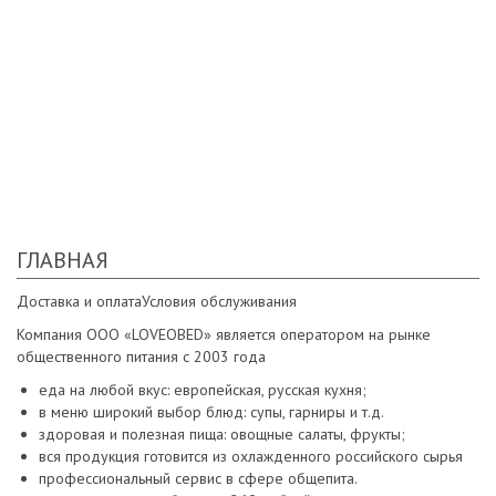
Филе минтая (морская заморозка) обжаренное на
сливочном масле, соус сливочный, рис. 100/170 гр. Хлеб,
приборы.
325 руб
ГЛАВНАЯ
Доставка и оплата
Условия обслуживания
Компания ООО «LOVEOBED» является оператором на рынке
общественного питания с 2003 года
еда на любой вкус: европейская, русская кухня;
в меню широкий выбор блюд: супы, гарниры и т.д.
здоровая и полезная пища: овощные салаты, фрукты;
вся продукция готовится из охлажденного российского сырья
профессиональный сервис в сфере общепита.